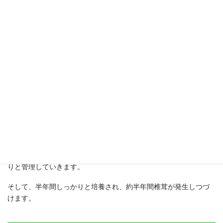
るかと思います。逆に菌床栽培の場合は、クセがない風味で、子
供から大人まで食べやすいです。特にお子様から「菌床栽培の方
が食べやすい」と感じる方が多いです。
ですので、家族みんなで椎茸を楽しむには、菌床しいたけがおす
すめです。
菌床しいたけを栽培する場所は？
菌床ハウスで完備されたシステムのもと、菌床の状態をよく観察
して、温度、湿度、換気、散水、照明などの細かな設定をしっか
りと管理していきます。
そして、半年間しっかりと培養され、約半年間椎茸が発生しつづ
けます。